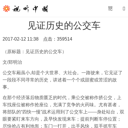
见证历史的公交车
2017-02-12 11:38
点击：
359514
（原标题：见证历史的公交车）
文/郑明治
公交车厢虽小,却是个大世界、大社会。一路驶来，它见证了
一段段不同寻常的历史，讲述着一个个或甜蜜或苦涩的故
事。
在那个经济落后物质匮乏的时代，乘公交被称作挤公交，上
车找座位被称作抢座位，充满了竞争的火药味。尤有甚者，
将部队的“四快一慢”战术运用到了公交车上——身处站台，双
眼要紧盯来车方向，及早快发现来车；提前判断车停位置；
尽快抢占有利地形；车门一打开，出手风快，双手抓牢车