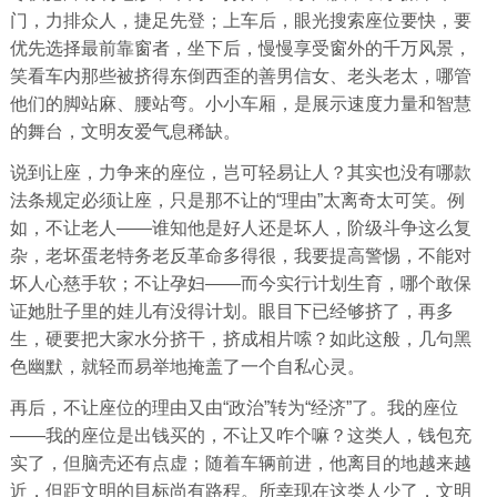
门，力排众人，捷足先登；上车后，眼光搜索座位要快，要
优先选择最前靠窗者，坐下后，慢慢享受窗外的千万风景，
笑看车内那些被挤得东倒西歪的善男信女、老头老太，哪管
他们的脚站麻、腰站弯。小小车厢，是展示速度力量和智慧
的舞台，文明友爱气息稀缺。
说到让座，力争来的座位，岂可轻易让人？其实也没有哪款
法条规定必须让座，只是那不让的“理由”太离奇太可笑。例
如，不让老人——谁知他是好人还是坏人，阶级斗争这么复
杂，老坏蛋老特务老反革命多得很，我要提高警惕，不能对
坏人心慈手软；不让孕妇——而今实行计划生育，哪个敢保
证她肚子里的娃儿有没得计划。眼目下已经够挤了，再多
生，硬要把大家水分挤干，挤成相片嗦？如此这般，几句黑
色幽默，就轻而易举地掩盖了一个自私心灵。
再后，不让座位的理由又由“政治”转为“经济”了。我的座位
——我的座位是出钱买的，不让又咋个嘛？这类人，钱包充
实了，但脑壳还有点虚；随着车辆前进，他离目的地越来越
近，但距文明的目标尚有路程。所幸现在这类人少了，文明