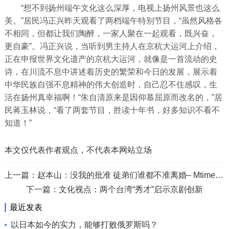
“想不到扬州端午文化这么深厚，电视上扬州风景也这么
美。”居民冯正兴昨天观看了两档端午特别节目，“虽然风格各
不相同，但都让我们陶醉，一家人聚在一起观看，既兴奋，
更自豪”。冯正兴说，当听到男主持人在京杭大运河上介绍，
正在申报世界文化遗产的京杭大运河，就像是一首流动的史
诗，在川流不息中讲述着历史的繁荣和今日的发展，展示着
中华民族自强不息精神的伟大创造时，自己忍不住感叹，生
活在扬州真幸福啊！“朱自清原来是因仰慕屈原而改名的，”居
民蒋玉林说，“看了两套节目，胜读十年书，好多知识不看不
知道！”
本文仅代表作者观点，不代表本网站立场
上一篇：
赵本山：没我的批准 徒弟们谁都不准离婚– Mtime时光网
下一篇：
文化视点：两个台湾“秀才”启示京剧创新
最近发表
以日本如今的实力，能够打败俄罗斯吗？