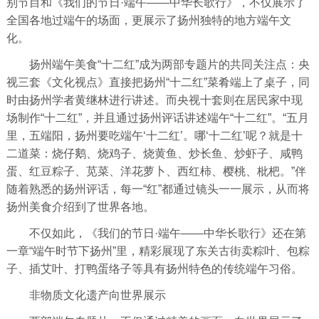
别节目和《我们的节日·端午——中华长歌行》，不仅展示了
全国各地过端午的场面，更展示了扬州独特的地方端午文
化。
扬州端午美食“十二红”成为两部专题片的共同关注点：央
视三套《文化视点》直接把扬州“十二红”菜肴端上了桌子，同
时由扬州学者黄继林进行讲述。而央视十套则在居民家中现
场制作“十二红”，并且通过扬州评话讲述端午“十二红”。“五月
里，五端阳，扬州要吃端午‘十二红’。哪‘十二红’呢？就是十
二道菜：烧仔鹅、烧鸡子、烧黄鱼、炒长鱼、炒虾子、咸鸭
蛋、红豆粽子、苋菜、洋花萝卜、西红柿、樱桃、枇杷。”伴
随着熟悉的扬州评话，每一“红”都通过镜头一一展示，从而将
扬州美食介绍到了世界各地。
不仅如此，《我们的节日·端午——中华长歌行》还在第
一章“端午时节下扬州”里，精彩展现了东关古街卖粽叶、包粽
子、插艾叶、打鸭蛋络子等具有扬州特色的传统端午习俗。
非物质文化遗产向世界展示