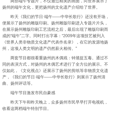
两部端午专题片，不仅通过精美的画面，向世界展示了
扬州的端午文化，更把扬州的文化遗产介绍给了世界。
昨天《我们的节日·端午——中华长歌行》还没有开场，
便展示了扬州的雕版印刷。扬州雕版印刷进入专题片片头，
在展示扬州雕版印刷工艺流程之后，最后出现了雕版印刷而
成的“端午”二字。同时打出字幕：“2009年这项技艺被列入
《世界人类非物质文化遗产代表作名录》，在它的发源地扬
州，这项人类文明的遗产仍然薪火相传。”
两套节目都很看重扬州的木偶戏：钟馗捉五毒。通过不
同的表演方式，对扬州的木偶艺术进行了全方位的展示。不
仅如此，《文化视点》还展示了扬州的剪纸等非物质文化遗
产，《我们的节日·端午——中华长歌行》则展示了扬州清
曲、扬州评话等。
端午节目激发市民自豪感
昨天下午和昨天晚上，众多扬州市民早早打开电视机，
收看这两档端午特别节目。