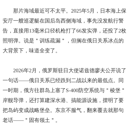
那片海域最近可不太平。2025年5月，日本海上保
安厅一艘巡逻艇在国后岛西侧海域，事先没发航行警
告，直接用13毫米口径机枪打了66发实弹，还投了2枚
照明弹。说是＂训练疏漏＂，但搁在俄日关系冰点的
大背景下，味道全变了。
2026年2月，俄罗斯驻日大使诺兹德廖夫公开说了
一句话——俄日关系已经跌到二战以来的最低点。同
一时期，俄方往群岛上塞了S-400防空系统与＂棱堡＂
岸舰导弹，还打算建深水港、搞能源设施，摆明了要
把岛屿变成战略堡垒。东京不服气，翻来覆去就那句
老话——＂固有领土＂。