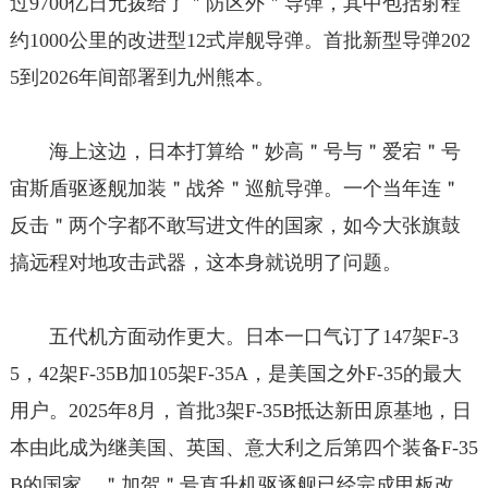
过9700亿日元拨给了＂防区外＂导弹，其中包括射程
约1000公里的改进型12式岸舰导弹。首批新型导弹202
5到2026年间部署到九州熊本。
海上这边，日本打算给＂妙高＂号与＂爱宕＂号
宙斯盾驱逐舰加装＂战斧＂巡航导弹。一个当年连＂
反击＂两个字都不敢写进文件的国家，如今大张旗鼓
搞远程对地攻击武器，这本身就说明了问题。
五代机方面动作更大。日本一口气订了147架F-3
5，42架F-35B加105架F-35A，是美国之外F-35的最大
用户。2025年8月，首批3架F-35B抵达新田原基地，日
本由此成为继美国、英国、意大利之后第四个装备F-35
B的国家。＂加贺＂号直升机驱逐舰已经完成甲板改